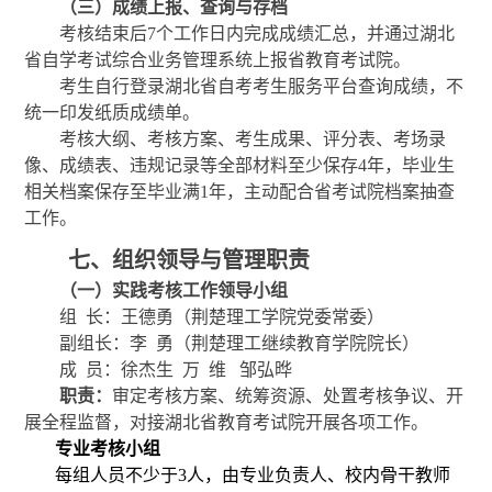
（三）成绩上报、查询与存档
考核结束后
7个工作日内完成成绩汇总，并通过湖北
省自学考试综合业务管理系统上报省教育考试院。
考生自行登录湖北省自考考生服务平台查询成绩，不
统一印发纸质成绩单。
考核大纲、考核方案、考生成果、评分表、考场录
像、成绩表、违规记录等全部材料至少保存
4年，毕业生
相关档案保存至毕业满1年，主动配合省考试院档案抽查
工作。
七、组织领导与管理职责
（一）实践考核工作领导小组
组
长：王德勇（荆楚理工学院党委常委）
副组长：李
勇（荆楚理工继续教育学院院长）
成
员：徐杰生
万
维
邹弘晔
职责：
审定考核方案、统筹资源、处置考核争议、开
展全程监督，对接湖北省教育考试院开展各项工作。
专业考核小组
每组人员不少于
3人，由专业负责人、校内骨干教师