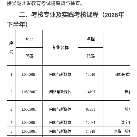
接受湖北省教育考试院监督与抽查。
二、
考核
专业及实践
考核
课程（
2026
年
下半
年
）
专业
课程
序
专业名称
课
号
代码
代码
1
L050306T
网络与新媒体
12210
网络传媒案例
2
L050306T
网络与新媒体
14195
摄影基
3
L050306T
网络与新媒体
03931
新闻编
4
L050306T
网络与新媒体
12674
数字媒体
5
L050306T
网络与新媒体
14919
网络与新媒体