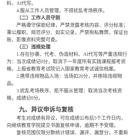
料、AI代写。
4.服从工作人员管理，不得扰乱考场秩序。
（二）工作人员守则
严格遵守保密纪律，严禁泄露考核内容、评分标准；
秉公履职、规范评分、如实记录，严禁徇私舞弊，保证台
账、影像资料完整可查。
（三）违规处理
1.存在抄袭、代考、伪造材料、AI代写等严重违规行
为：当次成绩记0分，取消下一年度所有实践课程报考资
格，上报省教育考试院记入国家教育考试诚信档案。
2.携带违规物品入场：当场扣20分，并移除违规物
品。
3.扰乱考场秩序、拒不服从管理：取消当次考核资
格，成绩记0分。
九、异议申诉与复核
考生对成绩有异议，可在成绩公布后
5个工作日内，
向继续教育学院提交书面复核申请，逾期不予受理。
复核范围仅限分数统计错误、漏评、漏登分，不重新