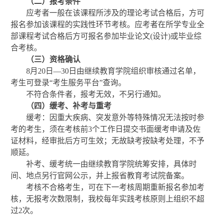
（二）报考条件
应考者一般在该课程所涉及的理论考试合格后，方可
报名参加该课程的实践性环节考核。应考者在所学专业全
部课程考试合格后方可报名参加毕业论文
(
设计
)
或毕业综
合考核。
（三）资格确认
8
月
20
日
—
30
日由继续教育学院组织审核通过名单，
考生可登录
“考生服务平台”查询
。
不符合条件者，报考无效，不另行通知
。
（四）缓考、补考与重考
缓考：因重大疾病、突发意外等特殊情况无法按时参
考的考生，须在考核前
3个工作日提交书面缓考申请及佐
证材料，经审批后方可生效；无故缺考按缺考处理，不予
顺延。
补考、缓考统一由继续教育学院统筹安排，具体时
间、地点另行官网公示，并上报省教育考试院备案。
考核不合格考生，可在下一考核周期重新报名参加考
核，无报考次数限制，我校每年实践考核原则上组织不超
过
2次。