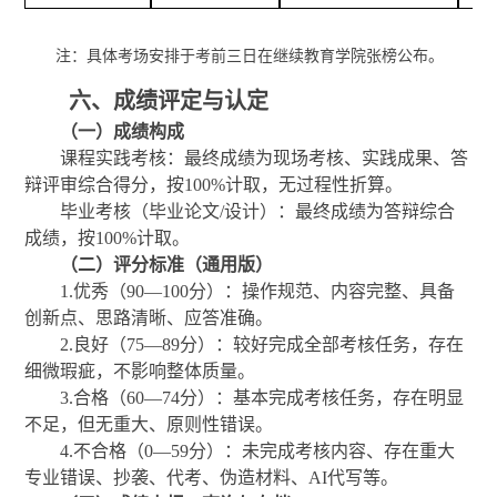
注：
具体考场安排于
考
前
三日
在继续教育学院
张榜
公布。
六、成绩评定与认定
（一）成绩构成
课程实践考核：最终成绩为现场考核、实践成果、答
辩评审综合得分，按
100%计取，无过程性折算。
毕业考核（毕业论文
/设计）：最终成绩为答辩综合
成绩，按100%计取。
（二）评分标准（通用版）
1.优秀（90—100分）：操作规范、内容完整、具备
创新点、思路清晰、应答准确。
2.良好（75—89分）：较好完成全部考核任务，存在
细微瑕疵，不影响整体质量。
3.合格（60—74分）：基本完成考核任务，存在明显
不足，但无重大、原则性错误。
4.不合格（0—59分）：未完成考核内容、存在重大
专业错误、抄袭、代考、伪造材料、AI代写等。