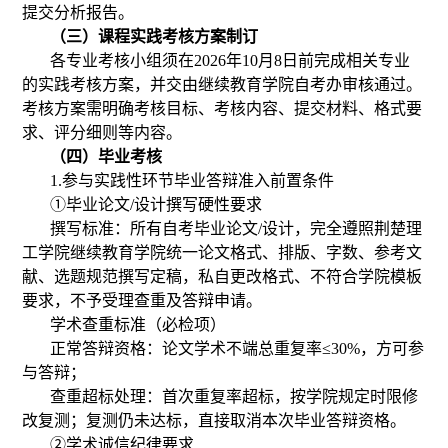
提交分析报告。
（三）课程实践考核方案制订
各专业考核小组须在
2026年10月8日前完成相关专业
的实践考核方案，并交由继续教育学院自考办审核通过。
考核方案需明确考核目标、考核内容、提交材料、格式要
求、评分细则等内容。
（四）毕业考核
1.
参与实践性环节毕业答辩准入前置条件
①
毕业论文
/设计撰写硬性要求
撰写标准：所有自考毕业论文
/
设计，完全遵照荆楚理
工学院继续教育学院统一论文格式、排版、字数、参考文
献、选题规范撰写定稿，私自更改格式、不符合学院模板
要求，不予受理查重及答辩申请。
学术查重标准（必检项）
正常答辩资格：论文学术不端总重复率
≤
30
%，方可参
与答辩；
查重超标处理：首次重复率超标，按学院规定时限修
改复测
；
复测仍未达标，直接取消本次毕业答辩资格。
②
学术诚信纪律要求