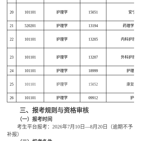
20
101101
护理学
15051
安宁疗
21
520201
护理学
13194
药理学（
22
101101
护理学
13205
内科护理学
23
101101
护理学
13207
外科护理学
24
101101
护理学
18999
护理学
25
101101
护理学
15052
康复护
26
101101
护理学
09912
护理
三、
报考规则与资格审核
（一）报考时间
考生平台报考：
2026
年
7
月
1
0
日
—
8
月
20
日（逾期不予
补报）