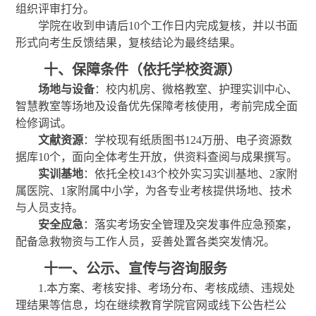
组织评审打分。
学院在收到申请后
10个工作日内完成复核，并以书面
形式向考生反馈结果，复核结论为最终结果。
十、保障条件（依托学校资源）
场地与设备
：校内机房、微格教室、护理实训中心、
智慧教室等场地及设备优先保障考核使用，考前完成全面
检修调试。
文献资源
：学校现有纸质图书
124万册、电子资源数
据库10个，面向全体考生开放，供资料查阅与成果撰写。
实训基地
：依托全校
143个校外实习实训基地、2家附
属医院、1家附属中小学，为各专业考核提供场地、技术
与人员支持。
安全应急
：落实考场安全管理及突发事件应急预案，
配备急救物资与工作人员，妥善处置各类突发情况。
十一、公示、宣传与咨询服务
1.
本方案、考核安排、考场分布、考核成绩、违规处
理结果等信息，均在继续教育学院官网
或
线下公告栏公