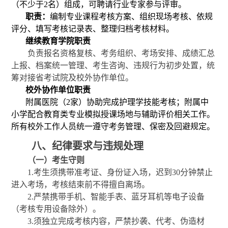
（不少于2名）组成，可聘请行业专家参与评审。
职责：
编制专业课程考核方案、组织现场考核、依规
评分、填写考核记录表、整理归档考核材料。
继续教育学院职责
负责报名资格复核、考务组织、考场安排、成绩汇总
上报、档案统一管理、考生咨询、违规行为初步处置，统
筹对接省考试院及校外协作单位。
校外协作单位职责
附属医院（
2家）协助完成护理学技能考核；附属中
小学配合教育类专业模拟授课场地与辅助评价相关工作。
所有校外工作人员统一遵守考务管理、保密及回避规定。
八、纪律要求与违规处理
（一）考生守则
1.考生须携带准考证、身份证入场，迟到30分钟禁止
进入考场，考核结束前不得擅自离场。
2.严禁携带手机、智能手表、蓝牙耳机等电子设备
（考核专用设备除外）。
3.须独立完成考核内容，严禁抄袭、代考、伪造材