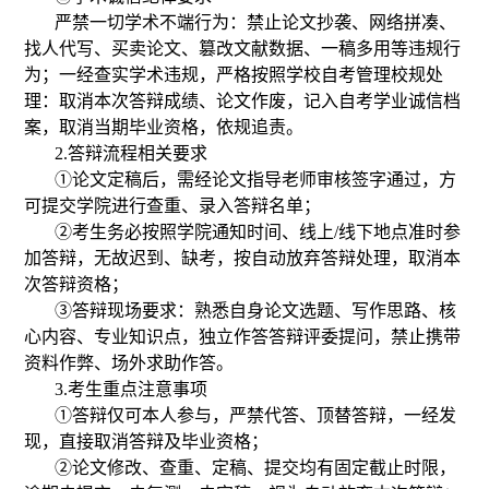
严禁一切学术不端行为：禁止论文抄袭、网络拼凑、
找人代写、买卖论文、篡改文献数据、一稿多用等违规行
为
；
一经查实学术违规，严格按照学校自考管理校规处
理：取消本次答辩成绩、论文作废，记入自考学业诚信档
案，取消当期毕业资格，依规追责。
2.
答辩流程相关要求
①
论文定稿后，需经论文指导老师审核签字通过，方
可提交学院进行查重、录入答辩名单；
②
考生务必按照学院通知时间、线上
/线下地点准时参
加答辩，无故迟到、缺考，按自动放弃答辩处理，取消本
次答辩资格；
③
答辩现场要求：熟悉自身论文选题、写作思路、核
心内容、专业知识点，独立作答答辩评委提问，禁止携带
资料作弊、场外求助作答。
3.
考生重点注意事项
①
答辩仅可本人参与，严禁代答、顶替答辩，一经发
现，直接取消答辩及毕业资格；
②
论文修改、查重、定稿、提交均有固定截止时限，